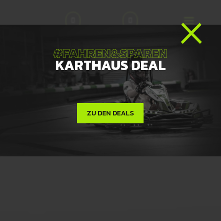
×


#FAHREN&SPAREN
KARTHAUS DEAL
ZU DEN DEALS