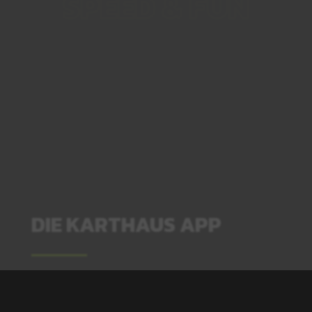
SPEED & FUN
DIE KARTHAUS APP
N
DU BIST IMMER AUF DEM NEUSTEN
STAND:
AKTIONEN, VERANSTALTUNGEN