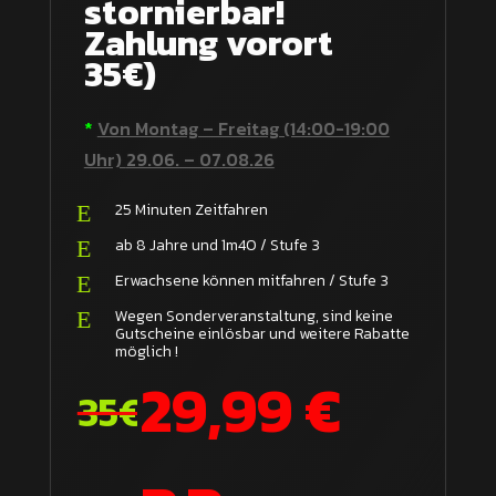
stornierbar!
Zahlung vorort
35€)
*
Von Montag – Freitag (14:00-19:00
Uhr)
29.06. – 07.08.26
25 Minuten Zeitfahren
E
ab 8 Jahre und 1m40 / Stufe 3
E
Erwachsene können mitfahren / Stufe 3
E
Wegen Sonderveranstaltung, sind keine
E
Gutscheine einlösbar und weitere Rabatte
möglich !
29,99 €
35€