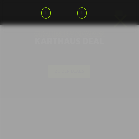
×


#FAHREN&SPAREN
KARTHAUS DEAL
ZU DEN DEALS