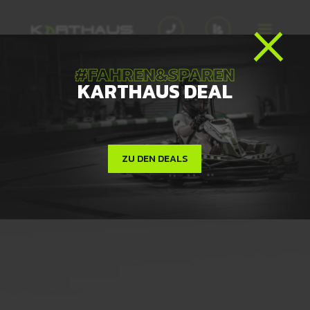
×


#FAHREN&SPAREN
KARTHAUS DEAL
ZU DEN DEALS