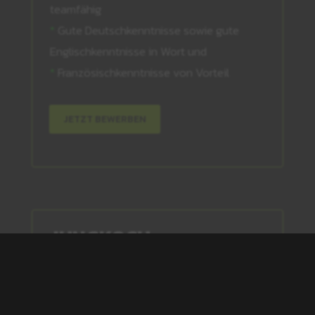
teamfähig
*
Gute Deutschkenntnisse sowie gute
Englischkenntnisse in Wort und
*
Französischkenntnisse von Vorteil
JETZT BEWERBEN
JUNGKOCH
(M/W/X), VOLLZEIT, MINIJOB
DEINE AUFGABEN: