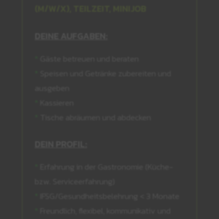
(M/W/X), TEILZEIT, MINIJOB
DEINE AUFGABEN:
*
Gäste betreuen und beraten
*
Speisen und Getränke zubereiten und
ausgeben
*
Kassieren
*
Tische abräumen und abdecken
DEIN PROFIL:
*
Erfahrung in der Gastronomie (Küche-
bzw. Serviceerfahrung)
*
IFSG/Gesundheitsbelehrung < 3 Monate
*
Freundlich, f
lexibel, kommunikativ und