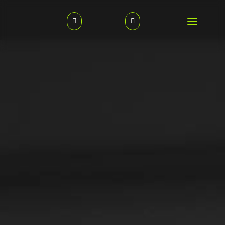
×


#FAHREN&SPAREN
KARTHAUS DEAL
ZU DEN DEALS