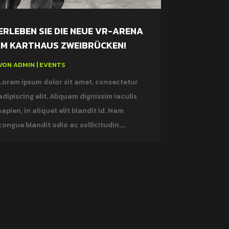
ERLEBEN SIE DIE NEUE VR-ARENA
IM KARTHAUS ZWEIBRÜCKEN!
VON
ADMIN
|
EVENTS
Lorem ipsum dolor sit amet, consectetur
adipiscing elit. Aliquam dignissim iaculis
sapien, in aliquet elit blandit id. Nam
congue blandit odio ac sollicitudin....