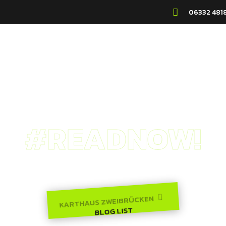

06332 481
HREN
VR ARENA
FIRMEN & SCHULEN
FEIER
#READNOW!
BLOG LIST
KARTHAUS ZWEIBRÜCKEN

BLOG LIST