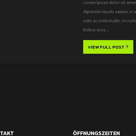
Lorem ipsum dolor sit amet,
dignissim iaculis sapien, in
odio ac sollicitudin. Ut nulla
finibus eros....
VIEW FULL POST
TAKT
ÖFFNUNGSZEITEN