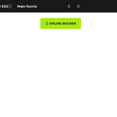
8 650

Mein Konto
N
INFO
ONLINE BUCHEN