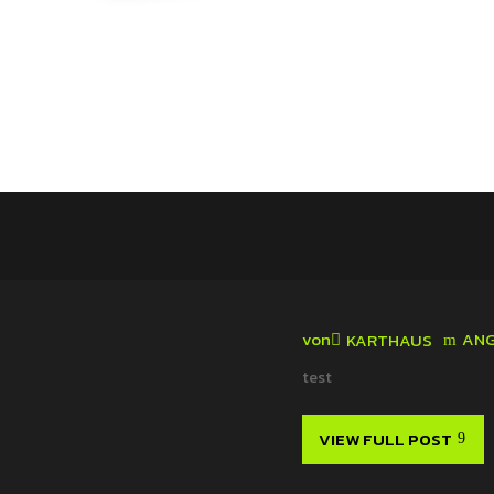
von
ANG
KARTHAUS
test
VIEW FULL POST