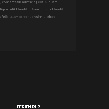
 consectetur adipiscing elit. Aliquam
 aliquet elit blandit id. Nam congue blandit
 felis, ullamcorper ut nisi in, ultrices
FERIEN RLP