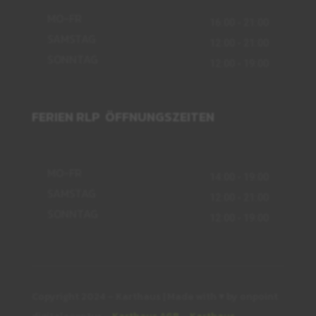
MO-FR
16:00 - 21:00
SAMSTAG
12:00 - 21:00
SONNTAG
12:00 - 19:00
FERIEN RLP ÖFFNUNGSZEITEN
MO-FR
14:00 - 19:00
SAMSTAG
12:00 - 21:00
SONNTAG
12:00 - 19:00
Copyright 2024 – Karthaus | Made with ♥ by onpoint