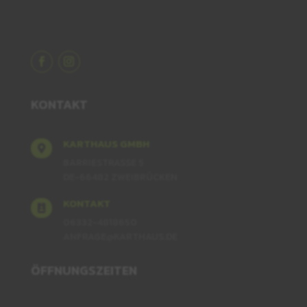
KONTAKT
KARTHAUS GMBH

BARRIESTRASSE 5
DE-66482 ZWEIBRÜCKEN
KONTAKT

06332-4818650
ANFRAGE@KARTHAUS.DE
ÖFFNUNGSZEITEN