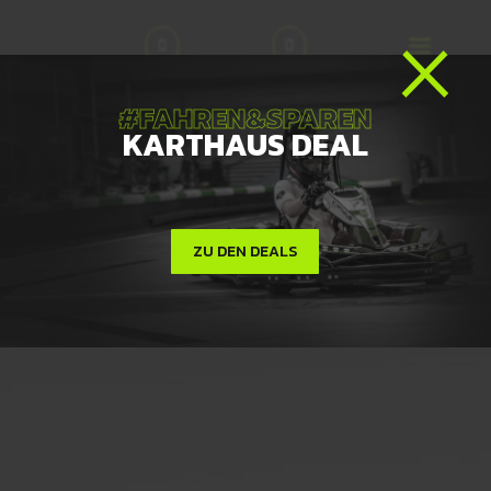
×


#FAHREN&SPAREN
KARTHAUS DEAL
ZU DEN DEALS